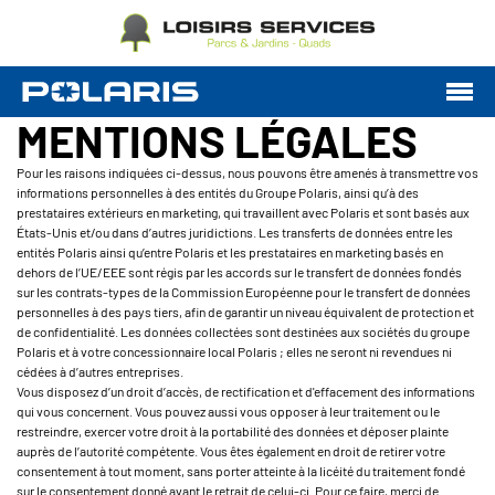
MENTIONS LÉGALES
Pour les raisons indiquées ci-dessus, nous pouvons être amenés à transmettre vos
informations personnelles à des entités du Groupe Polaris, ainsi qu’à des
prestataires extérieurs en marketing, qui travaillent avec Polaris et sont basés aux
États-Unis et/ou dans d’autres juridictions. Les transferts de données entre les
entités Polaris ainsi qu’entre Polaris et les prestataires en marketing basés en
dehors de l’UE/EEE sont régis par les accords sur le transfert de données fondés
sur les contrats-types de la Commission Européenne pour le transfert de données
personnelles à des pays tiers, afin de garantir un niveau équivalent de protection et
de confidentialité. Les données collectées sont destinées aux sociétés du groupe
Polaris et à votre concessionnaire local Polaris ; elles ne seront ni revendues ni
cédées à d’autres entreprises.
Vous disposez d’un droit d’accès, de rectification et d'effacement des informations
qui vous concernent. Vous pouvez aussi vous opposer à leur traitement ou le
restreindre, exercer votre droit à la portabilité des données et déposer plainte
auprès de l’autorité compétente. Vous êtes également en droit de retirer votre
consentement à tout moment, sans porter atteinte à la licéité du traitement fondé
sur le consentement donné avant le retrait de celui-ci. Pour ce faire, merci de