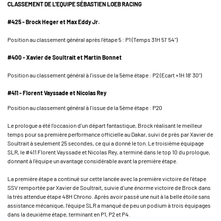
CLASSEMENT DE L'EQUIPE SÉBASTIEN LOEB RACING
#425 - Brock Heger et Max Eddy Jr.
Position au classement général après l'étape 5 : P1 (Temps 31H 51' 54")
#400 - Xavier de Soultrait et Martin Bonnet
Position au classement général à l'issue de la 5ème étape : P2 (Ecart +1H 18' 30")
#411 - Florent Vayssade et Nicolas Rey
Position au classement général à l'issue de la 5ème étape : P20
Le prologue a été l'occasion d'un départ fantastique, Brock réalisant le meilleur
temps pour sa première performance officielle au Dakar, suivi de près par Xavier de
Soultrait à seulement 25 secondes, ce qui a donné le ton. Le troisième équipage
SLR, le #411 Florent Vayssade et Nicolas Rey, a terminé dans le top 10 du prologue,
donnant à l'équipe un avantage considérable avant la première étape.
La première étape a continué sur cette lancée avec la première victoire de l'étape
SSV remportée par Xavier de Soultrait, suivie d'une énorme victoire de Brock dans
la très attendue étape 48H Chrono. Après avoir passé une nuit à la belle étoile sans
assistance mécanique, l'équipe SLR a manqué de peu un podium à trois équipages
dans la deuxième étape, terminant en P1, P2 et P4.