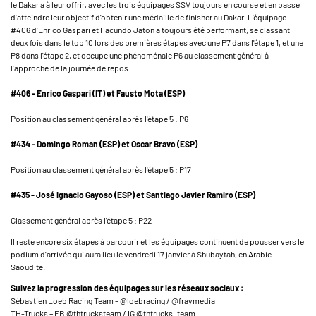
le Dakar a à leur offrir, avec les trois équipages SSV toujours en course et en passe
d'atteindre leur objectif d'obtenir une médaille de finisher au Dakar. L'équipage
#406 d'Enrico Gaspari et Facundo Jaton a toujours été performant, se classant
deux fois dans le top 10 lors des premières étapes avec une P7 dans l'étape 1, et une
P8 dans l'étape 2, et occupe une phénoménale P6 au classement général à
l'approche de la journée de repos.
#406 - Enrico Gaspari (IT) et Fausto Mota (ESP)
Position au classement général après l'étape 5 : P6
#434 - Domingo Roman (ESP) et Oscar Bravo (ESP)
Position au classement général après l'étape 5 : P17
#435 - José Ignacio Gayoso (ESP) et Santiago Javier Ramiro (ESP)
Classement général après l'étape 5 : P22
Il reste encore six étapes à parcourir et les équipages continuent de pousser vers le
podium d'arrivée qui aura lieu le vendredi 17 janvier à Shubaytah, en Arabie
Saoudite.
Suivez la progression des équipages sur les réseaux sociaux :
Sébastien Loeb Racing Team – @loebracing / @fraymedia
TH-Trucks – FB @thtrucksteam / IG @thtrucks_team