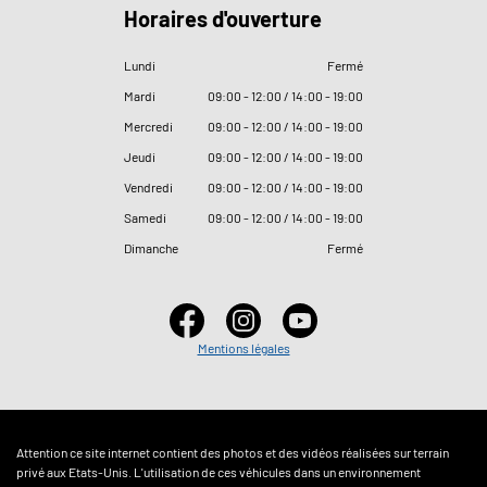
Horaires d'ouverture
Lundi
Fermé
Mardi
09
:
00 - 12
:
00 / 14
:
00 - 19
:
00
Mercredi
09
:
00 - 12
:
00 / 14
:
00 - 19
:
00
Jeudi
09
:
00 - 12
:
00 / 14
:
00 - 19
:
00
Vendredi
09
:
00 - 12
:
00 / 14
:
00 - 19
:
00
Samedi
09
:
00 - 12
:
00 / 14
:
00 - 19
:
00
Dimanche
Fermé
Mentions légales
Attention ce site internet contient des photos et des vidéos réalisées sur terrain
privé aux Etats-Unis. L'utilisation de ces véhicules dans un environnement