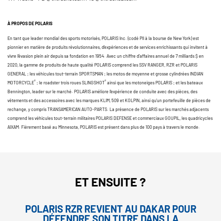
À PROPOS DE POLARIS
En tant que leader mondial des sports motorisés, POLARIS Inc. (codé PII à la bourse de New York) est
pionnier en matière de produits révolutionnaires, d’expériences et de services enrichissants qui invitent à
vivre l’évasion plein air depuis sa fondation en 1954. Avec un chiffre d’affaires annuel de 7 milliards $ en
2020, la gamme de produits de haute qualité POLARIS comprend les SSV RANGER, RZR et POLARIS
GENERAL ; les véhicules tout-terrain SPORTSMAN ; les motos de moyenne et grosse cylindrées INDIAN
®
®
MOTORCYCLE
; le roadster trois roues SLINGSHOT
ainsi que les motoneiges POLARIS ; et les bateaux
Bennington, leader sur le marché. POLARIS améliore l’expérience de conduite avec des pièces, des
vêtements et des accessoires avec les marques KLIM, 509 et KOLPIN, ainsi qu’un portefeuille de pièces de
rechange, y compris TRANSAMERICAN AUTO-PARTS. La présence de POLARIS sur les marchés adjacents
comprend les véhicules tout-terrain militaires POLARIS DEFENSE et commerciaux GOUPIL, les quadricycles
AIXAM. Fièrement basé au Minnesota, POLARIS est présent dans plus de 100 pays à travers le monde.
ET ENSUITE ?
POLARIS RZR REVIENT AU DAKAR POUR
DÉFENDRE SON TITRE DANS LA