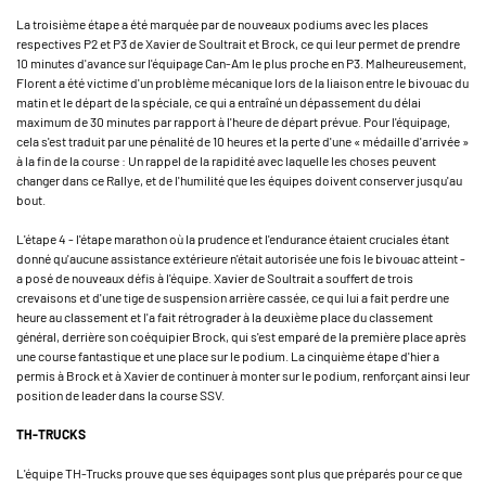
La troisième étape a été marquée par de nouveaux podiums avec les places
respectives P2 et P3 de Xavier de Soultrait et Brock, ce qui leur permet de prendre
10 minutes d'avance sur l'équipage Can-Am le plus proche en P3. Malheureusement,
Florent a été victime d'un problème mécanique lors de la liaison entre le bivouac du
matin et le départ de la spéciale, ce qui a entraîné un dépassement du délai
maximum de 30 minutes par rapport à l'heure de départ prévue. Pour l'équipage,
cela s'est traduit par une pénalité de 10 heures et la perte d'une « médaille d'arrivée »
à la fin de la course : Un rappel de la rapidité avec laquelle les choses peuvent
changer dans ce Rallye, et de l'humilité que les équipes doivent conserver jusqu'au
bout.
L'étape 4 - l'étape marathon où la prudence et l'endurance étaient cruciales étant
donné qu'aucune assistance extérieure n'était autorisée une fois le bivouac atteint -
a posé de nouveaux défis à l'équipe. Xavier de Soultrait a souffert de trois
crevaisons et d'une tige de suspension arrière cassée, ce qui lui a fait perdre une
heure au classement et l'a fait rétrograder à la deuxième place du classement
général, derrière son coéquipier Brock, qui s'est emparé de la première place après
une course fantastique et une place sur le podium. La cinquième étape d'hier a
permis à Brock et à Xavier de continuer à monter sur le podium, renforçant ainsi leur
position de leader dans la course SSV.
TH-TRUCKS
L'équipe TH-Trucks prouve que ses équipages sont plus que préparés pour ce que