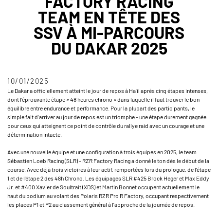
FACTORY RACING
TEAM EN TÊTE DES
SSV À MI-PARCOURS
DU DAKAR 2025
10/01/2025
Le Dakar a officiellement atteint le jour de repos à Ha'il après cinq étapes intenses,
dont l'éprouvante étape « 48 heures chrono » dans laquelle il faut trouver le bon
équilibre entre endurance et performance. Pour la plupart des participants, le
simple fait d'arriver au jour de repos est un triomphe - une étape durement gagnée
pour ceux qui atteignent ce point de contrôle du rallye raid avec un courage et une
détermination intacte.
Avec une nouvelle équipe et une configuration à trois équipes en 2025, le team
Sébastien Loeb Racing (SLR) - RZR Factory Racing a donné le ton dès le début de la
course. Avec déjà trois victoires à leur actif, remportées lors du prologue, de l'étape
1 et de l'étape 2 des 48h Chrono. Les équipages SLR #425 Brock Heger et Max Eddy
Jr. et #400 Xavier de Soultrait (XDS) et Martin Bonnet occupent actuellement le
haut du podium au volant des Polaris RZR Pro R Factory, occupant respectivement
les places P1 et P2 au classement général à l'approche de la journée de repos.